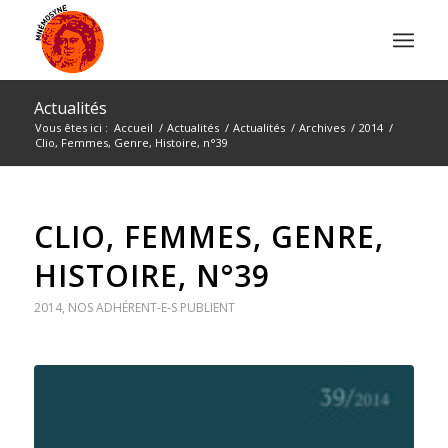
Actualités
Vous êtes ici :
Accueil
/
Actualités
/
Actualités
/
Archives
/
2014
/
Clio, Femmes, Genre, Histoire, n°39
CLIO, FEMMES, GENRE,
HISTOIRE, N°39
2014
,
NOS ADHÉRENT-E-S PUBLIENT