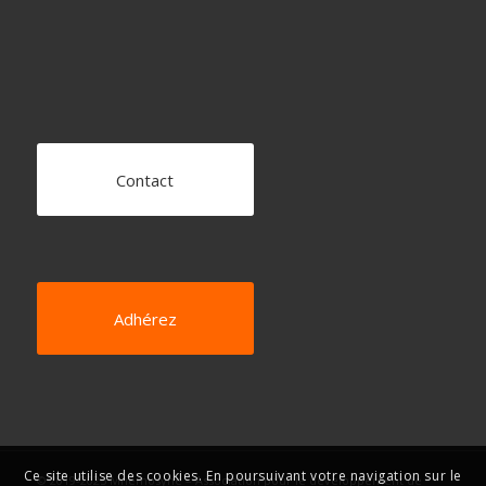
Contact
Adhérez
Ce site utilise des cookies. En poursuivant votre navigation sur le
© 2019-2025 Mnémosyne – Association pour le développement de