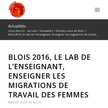
Actualités
Vous êtes ici :
Accueil
/
Actualités
/
Rendez-vous de Blois
/
Blois 2016, le Lab de l’enseignant, Enseigner les migrations de travail...
BLOIS 2016, LE LAB DE
L’ENSEIGNANT,
ENSEIGNER LES
MIGRATIONS DE
TRAVAIL DES FEMMES
RENDEZ-VOUS DE BLOIS