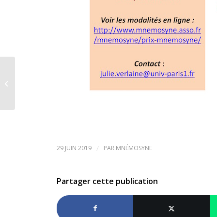
CEU – Applications for one doctoral
and two post-doctoral positions
29 JUIN 2019
/
PAR
MNÉMOSYNE
Partager cette publication