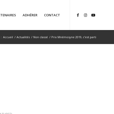
TENAIRES
ADHÉRER
CONTACT
 :
Accueil
/
Actualités
/
Non classé
/
Prix Mnémosyne 2019, c’est parti