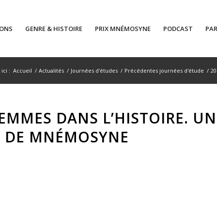
IONS
GENRE & HISTOIRE
PRIX MNÉMOSYNE
PODCAST
PAR
ici :
Accueil
/
Actualités
/
Journées d'études
/
Précédentes journées d'étude
/
20
FEMMES DANS L’HISTOIRE. UN
 DE MNÉMOSYNE