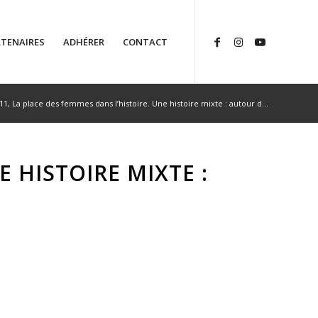
TENAIRES
ADHÉRER
CONTACT
11, La place des femmes dans l’histoire. Une histoire mixte : autour d...
E HISTOIRE MIXTE :