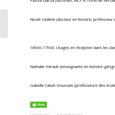
Patrick Garcia (historien, MCF à l’IUFM de Versail
Strabon, site des professeurs
Nicole Cadène (docteur en histoire, professeur
d’histoire et géographie de
l’académie de...
16h30-17h30: Usages et réception dans les cla
Nathalie Hérault (enseignante en histoire-géogr
Isabelle Cabat-Houssais (professeure des écoles