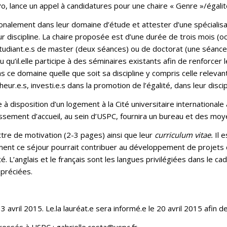
o, lance un appel à candidatures pour une chaire « Genre »/égalit
tionalement dans leur domaine d’étude et attester d’une spéciali
eur discipline. La chaire proposée est d’une durée de trois mois 
tudiant.e.s de master (deux séances) ou de doctorat (une séance)
qu’il.elle participe à des séminaires existants afin de renforcer
s ce domaine quelle que soit sa discipline y compris celle releva
eur.e.s, investi.e.s dans la promotion de l’égalité, dans leur discip
 à disposition d’un logement à la Cité universitaire internationale 
blissement d’accueil, au sein d’USPC, fournira un bureau et des moy
ettre de motivation (2-3 pages) ainsi que leur
curriculum vitae.
Il e
ent ce séjour pourrait contribuer au développement de projets 
é. L’anglais et le français sont les langues privilégiées dans le c
ppréciées.
 avril 2015. Le.la lauréat.e sera informé.e le 20 avril 2015 afin d
dressés à USPC : gabrielle.costa@uspc.fr