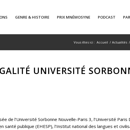
IONS
GENRE & HISTOIRE
PRIX MNÉMOSYNE
PODCAST
PAR
Vous êtes ici :
Accueil
/
Actualités
/
EGALITÉ UNIVERSITÉ SORBONN
e de l’Université Sorbonne Nouvelle-Paris 3, l’Université Paris D
n santé publique (EHESP), l’Institut national des langues et civilis