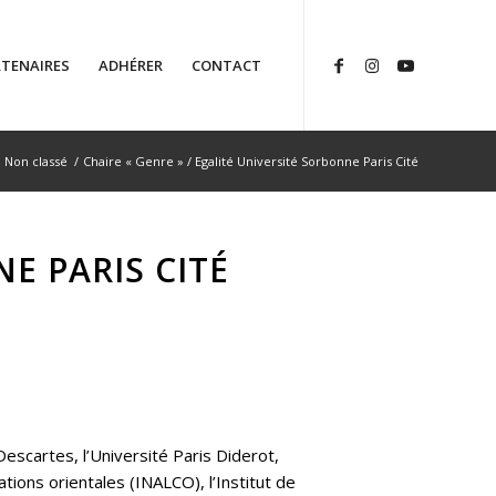
TENAIRES
ADHÉRER
CONTACT
Non classé
/
Chaire « Genre » / Egalité Université Sorbonne Paris Cité
E PARIS CITÉ
escartes, l’Université Paris Diderot,
ations orientales (INALCO), l’Institut de