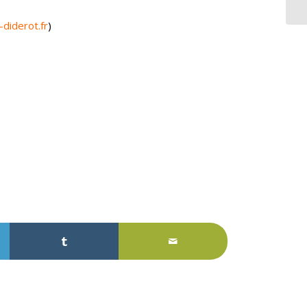
la
diderot.fr
)