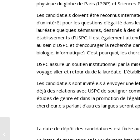
physique du globe de Paris (IPGP) et Sciences P
Les candidat.e.s doivent être reconnus interna
d’un intérêt pour les questions d’égalité dans l
lauréat.e quelques séminaires, destinés à des é
établissements d’USPC. Il est également attendu 
au sein d’USPC et d’encourager la recherche dan
biologie, informatique). C’est pourquoi, les cherch
USPC assure un soutien institutionnel par la mise
voyage aller et retour du.de la lauréat.e. L’éta
Les candidat.e.s sont invité.e.s à envoyer une l
déjà des relations avec USPC de souligner comm
études de genre et dans la promotion de l’égalit
chercheur.e.s parlant d’autres langues seront a
La date de dépôt des candidatures est fixée au 3
EPWS Interview of the
month
La lettre de motivation et le CV devront être a