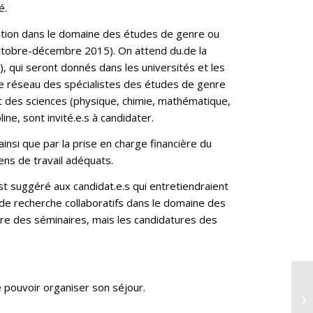
é.
sation dans le domaine des études de genre ou
(octobre-décembre 2015). On attend du.de la
, qui seront donnés dans les universités et les
 le réseau des spécialistes des études de genre
nt des sciences (physique, chimie, mathématique,
line, sont invité.e.s à candidater.
ainsi que par la prise en charge financière du
ens de travail adéquats.
st suggéré aux candidat.e.s qui entretiendraient
de recherche collaboratifs dans le domaine des
adre des séminaires, mais les candidatures des
Jo
e pouvoir organiser son séjour.
re