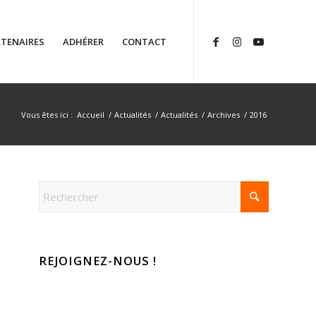
TENAIRES
ADHÉRER
CONTACT
Vous êtes ici :
Accueil
/
Actualités
/
Actualités
/
Archives
/
2016
REJOIGNEZ-NOUS !