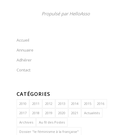
Propulsé par
HelloAsso
Accueil
Annuaire
Adhérer
Contact
CATÉGORIES
2010
2011
2012
2013
2014
2015
2016
2017
2018
2019
2020
2021
Actualités
Archives
Au fil des Postes
Dossier "le féminisme à la française"