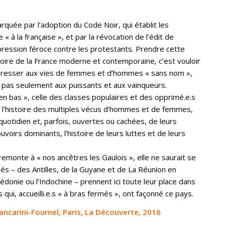
arquée par l’adoption du Code Noir, qui établit les
« à la française », et par la révocation de l’édit de
pression féroce contre les protestants. Prendre cette
toire de la France moderne et contemporaine, c’est vouloir
ntéresser aux vies de femmes et d’hommes « sans nom »,
t pas seulement aux puissants et aux vainqueurs.
’en bas », celle des classes populaires et des opprimé.e.s
e, l’histoire des multiples vécus d’hommes et de femmes,
otidien et, parfois, ouvertes ou cachées, de leurs
ouvoirs dominants, l’histoire de leurs luttes et de leurs
remonte à « nos ancêtres les Gaulois », elle ne saurait se
sés – des Antilles, de la Guyane et de La Réunion en
lédonie ou l’Indochine – prennent ici toute leur place dans
 qui, accueilli.e.s « à bras fermés », ont façonné ce pays.
ancarini-Fournel, Paris, La Découverte, 2016